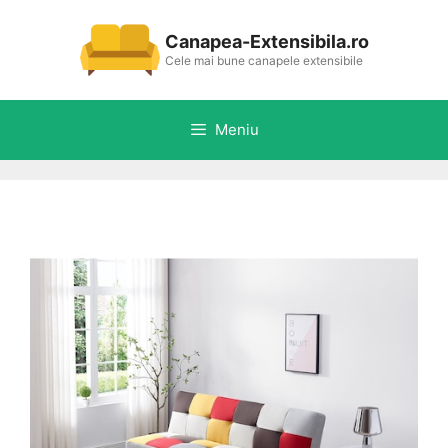
Sari
la
Canapea-Extensibila.ro
conținut
Cele mai bune canapele extensibile
Meniu