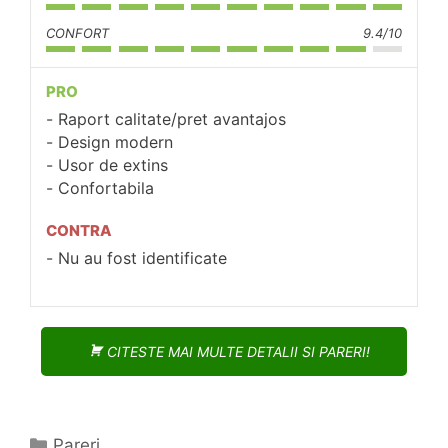
CONFORT
9.4/10
PRO
Raport calitate/pret avantajos
Design modern
Usor de extins
Confortabila
CONTRA
Nu au fost identificate
CITESTE MAI MULTE DETALII SI PARERI!
Categorii
Pareri