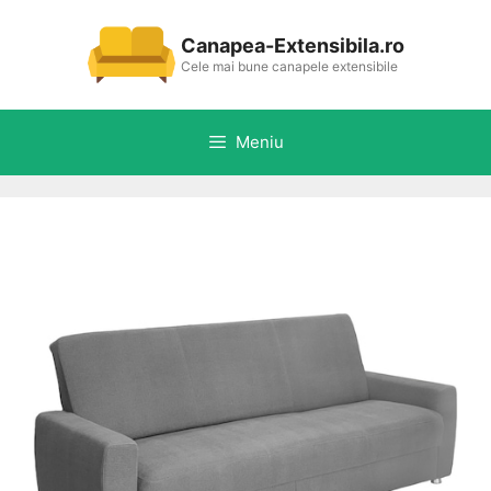
Sari
la
Canapea-Extensibila.ro
conținut
Cele mai bune canapele extensibile
Meniu