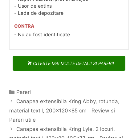
Usor de extins
Lada de depozitare
CONTRA
Nu au fost identificate
CITESTE MAI MULTE DETALII SI PARERI!
Categorii
Pareri
Navigare
Canapea extensibila Kring Abby, rotunda,
în
material textil, 200x120x85 cm | Review si
articol
Pareri utile
Canapea extensibila Kring Lyle, 2 locuri,